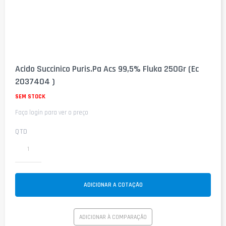
Saltar
para
Acido Succinico Puris.Pa Acs 99,5% Fluka 250Gr (Ec
o
2037404 )
início
da
SEM STOCK
Galeria
de
Faça login para ver o preço
imagens
QTD
ADICIONAR A COTAÇÃO
ADICIONAR À COMPARAÇÃO