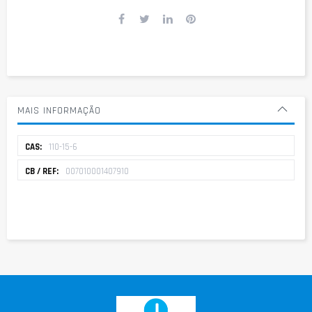
MAIS INFORMAÇÃO
Mais
110-15-6
informação
007010001407910