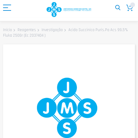
Ir
para
o
Conteúdo
Acido Succinico Puris.Pa Acs 99,5%
Início
Reagentes
Investigação
Fluka 250Gr (Ec 2037404 )
Saltar
para
o
final
da
Galeria
de
imagens