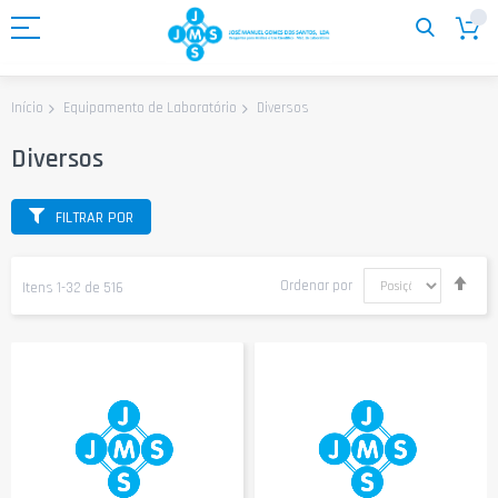
Ir
para
o
Conteúdo
Diversos
Início
Equipamento de Laboratório
Diversos
FILTRAR POR
Defi
Ordenar por
Itens
1
-
32
de
516
Ord
Dec