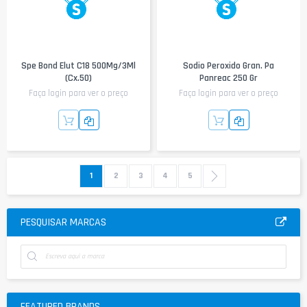
Spe Bond Elut C18 500Mg/3Ml
Sodio Peroxido Gran. Pa
(Cx.50)
Panreac 250 Gr
Faça login para ver o preço
Faça login para ver o preço
Página
Está de momento a ler a página
Página
Página
Página
Página
Página
Next
1
2
3
4
5
PESQUISAR MARCAS
FEATURED BRANDS