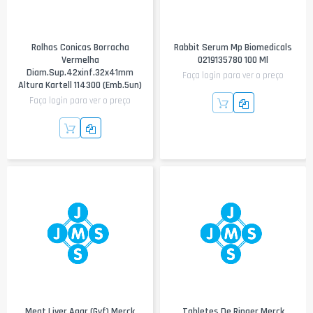
Rolhas Conicas Borracha
Rabbit Serum Mp Biomedicals
Vermelha
0219135780 100 Ml
Diam.sup.42xinf.32x41mm
Faça login para ver o preço
Altura Kartell 114300 (emb.5un)
Faça login para ver o preço
Meat Liver Agar (Gvf) Merck
Tabletes De Ringer Merck