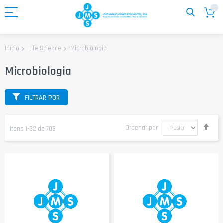
Ir
para
o
Conteúdo
Microbiologia
Início
Life Science
Microbiologia
FILTRAR POR
Defi
Ordenar por
Itens
1
-
32
de
703
Ord
Dec