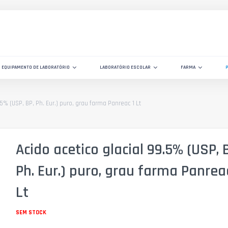
EQUIPAMENTO DE LABORATÓRIO
LABORATÓRIO ESCOLAR
FARMA
.5% (USP, BP, Ph. Eur.) puro, grau farma Panreac 1 Lt
Acido acetico glacial 99.5% (USP, 
Ph. Eur.) puro, grau farma Panrea
Lt
SEM STOCK