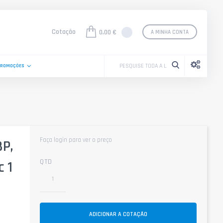
Cotação
0,00 €
A MINHA CONTA
PROMOÇÕES
Faça login para ver o preço
BP,
QTD
c 1
ADICIONAR A COTAÇÃO