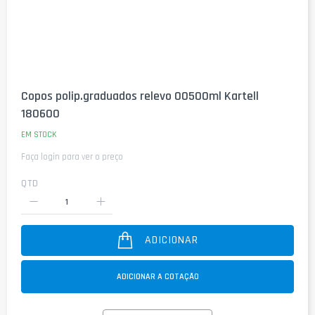
Saltar
para
Copos polip.graduados relevo 00500ml Kartell
o
180600
início
da
EM STOCK
Galeria
de
Faça login para ver o preço
imagens
QTD
ADICIONAR
ADICIONAR A COTAÇÃO