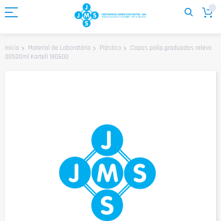
Ir
para
o
Conteúdo
Copos polip.graduados relevo
Início
Material de Laboratório
Plástico
00500ml Kartell 180600
Saltar
para
o
final
da
Galeria
de
imagens