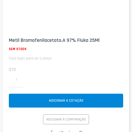
Saltar
para
Metil Bromofenilacetato.A 97% Fluka 25Ml
o
início
SEM STOCK
da
Faça login para ver o preço
Galeria
de
imagens
QTD
ADICIONAR A COTAÇÃO
ADICIONAR À COMPARAÇÃO