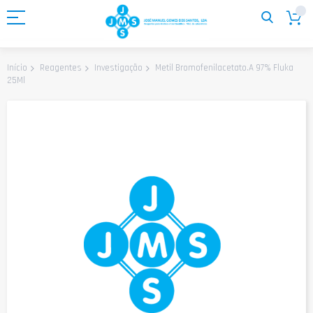
Ir
para
o
Conteúdo
Metil Bromofenilacetato.A 97% Fluka
Início
Reagentes
Investigação
25Ml
Saltar
para
o
final
da
Galeria
de
imagens