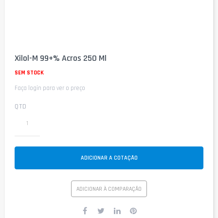
Saltar
para
Xilol-M 99+% Acros 250 Ml
o
início
SEM STOCK
da
Faça login para ver o preço
Galeria
de
imagens
QTD
ADICIONAR A COTAÇÃO
ADICIONAR À COMPARAÇÃO