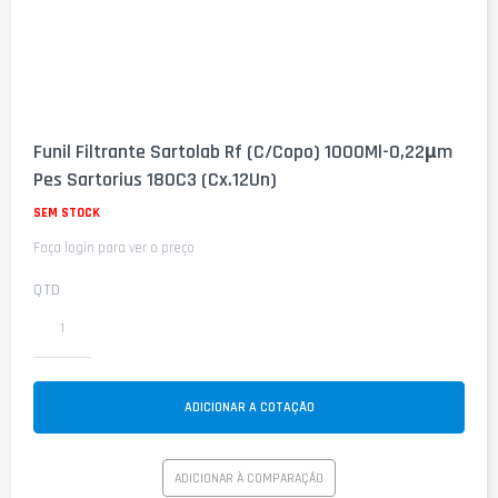
Saltar
para
Funil Filtrante Sartolab Rf (C/Copo) 1000Ml-0,22µm
o
Pes Sartorius 180C3 (Cx.12Un)
início
da
SEM STOCK
Galeria
de
Faça login para ver o preço
imagens
QTD
ADICIONAR A COTAÇÃO
ADICIONAR À COMPARAÇÃO