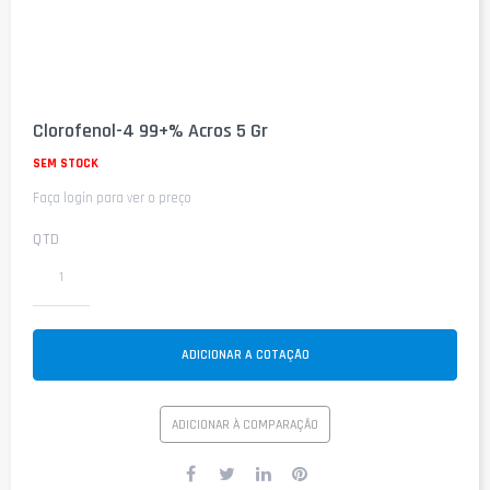
Saltar
para
Clorofenol-4 99+% Acros 5 Gr
o
início
SEM STOCK
da
Faça login para ver o preço
Galeria
de
imagens
QTD
ADICIONAR A COTAÇÃO
ADICIONAR À COMPARAÇÃO