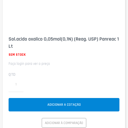
Saltar
para
Sol.acido oxalico 0,05mol(0,1N) (Reag. USP) Panreac 1
o
Lt
início
da
SEM STOCK
Galeria
de
Faça login para ver o preço
imagens
QTD
ADICIONAR A COTAÇÃO
ADICIONAR À COMPARAÇÃO