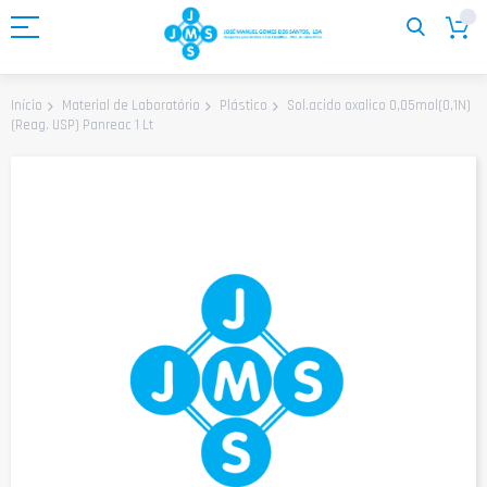
Ir
para
o
Conteúdo
Sol.acido oxalico 0,05mol(0,1N)
Início
Material de Laboratório
Plástico
(Reag. USP) Panreac 1 Lt
Saltar
para
o
final
da
Galeria
de
imagens