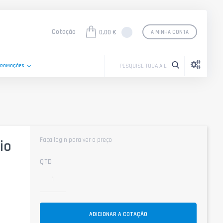
Cotação
0,00 €
A MINHA CONTA
PROMOÇÕES
Faça login para ver o preço
tio
QTD
ADICIONAR A COTAÇÃO