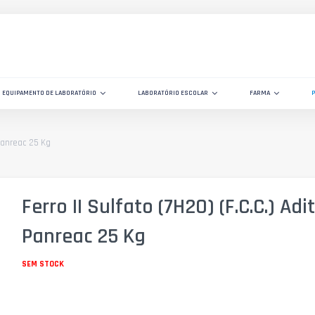
EQUIPAMENTO DE LABORATÓRIO
LABORATÓRIO ESCOLAR
FARMA
 Panreac 25 Kg
Ferro II Sulfato (7H2O) (F.C.C.) Adi
Panreac 25 Kg
SEM STOCK