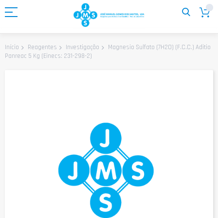
Ir
para
o
Conteúdo
Magnesio Sulfato (7H2O) (F.C.C.) Aditio
Início
Reagentes
Investigação
Panreac 5 Kg (Einecs: 231-298-2)
Saltar
para
o
final
da
Galeria
de
imagens