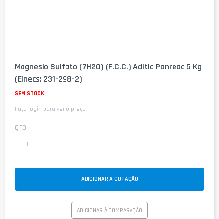
Saltar
para
Magnesio Sulfato (7H2O) (F.C.C.) Aditio Panreac 5 Kg
o
(Einecs: 231-298-2)
início
da
SEM STOCK
Galeria
de
Faça login para ver o preço
imagens
QTD
ADICIONAR A COTAÇÃO
ADICIONAR À COMPARAÇÃO