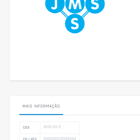
Saltar
para
o
início
da
Galeria
de
imagens
MAIS INFORMAÇÃO
Mais
4506-66-5
CAS
informação
006000030506504
CB / REF