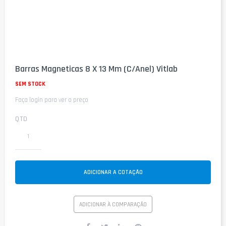
Saltar
para
Barras Magneticas 8 X 13 Mm (C/Anel) Vitlab
o
início
SEM STOCK
da
Faça login para ver o preço
Galeria
de
imagens
QTD
ADICIONAR A COTAÇÃO
ADICIONAR À COMPARAÇÃO