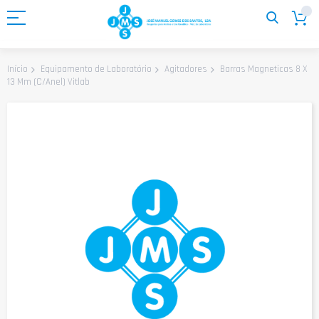
Ir
para
o
Conteúdo
Barras Magneticas 8 X
Início
Equipamento de Laboratório
Agitadores
13 Mm (C/Anel) Vitlab
Saltar
para
o
final
da
Galeria
de
imagens