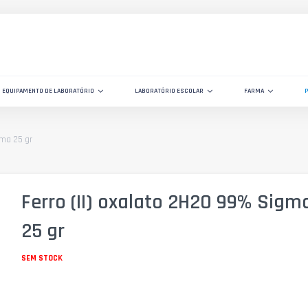
EQUIPAMENTO DE LABORATÓRIO
LABORATÓRIO ESCOLAR
FARMA
gma 25 gr
Ferro (II) oxalato 2H2O 99% Sigm
25 gr
SEM STOCK