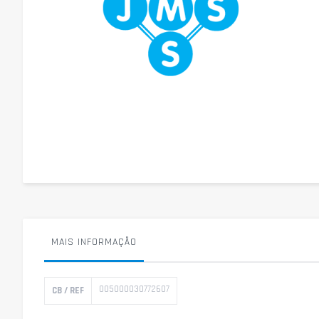
Saltar
para
o
início
da
Galeria
de
imagens
MAIS INFORMAÇÃO
Mais
005000030772607
CB / REF
informação