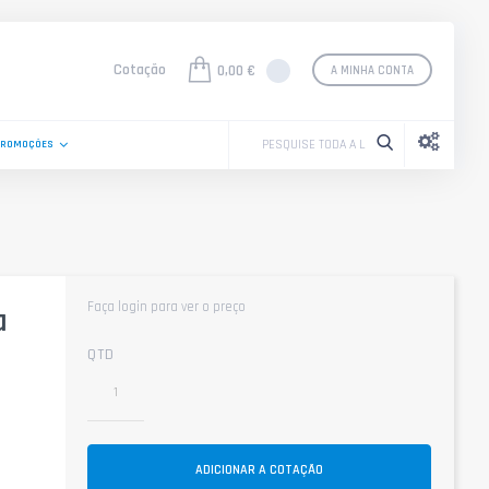
Cotação
0,00 €
A MINHA CONTA
PROMOÇÕES
Faça login para ver o preço
a
QTD
ADICIONAR A COTAÇÃO