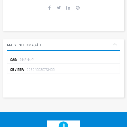
MAIS INFORMAÇÃO
Mais
7446-14-2
informação
006040030773409