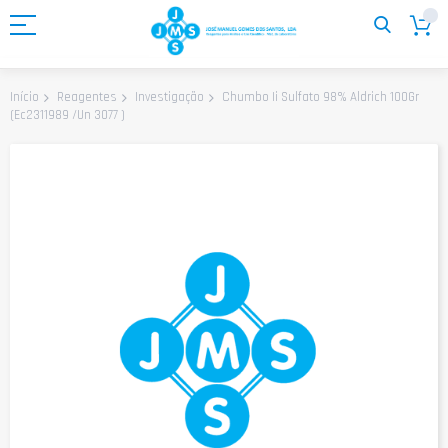
Ir
para
o
Conteúdo
Chumbo Ii Sulfato 98% Aldrich 100Gr
Início
Reagentes
Investigação
(Ec2311989 /Un 3077 )
Saltar
para
o
final
da
Galeria
de
imagens