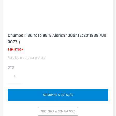
Saltar
para
Chumbo Ii Sulfato 98% Aldrich 100Gr (Ec2311989 /Un
o
3077 )
início
da
SEM STOCK
Galeria
de
Faça login para ver o preço
imagens
QTD
ADICIONAR A COTAÇÃO
ADICIONAR À COMPARAÇÃO