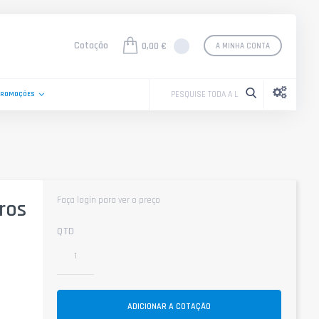
Cotação
0,00 €
A MINHA CONTA
PROMOÇÕES
Faça login para ver o preço
ros
QTD
ADICIONAR A COTAÇÃO