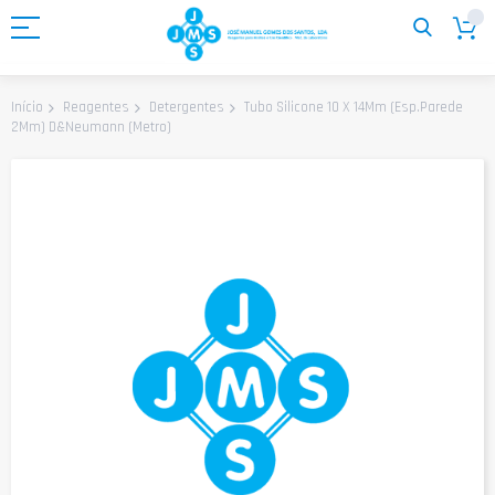
Ir
para
o
Conteúdo
Tubo Silicone 10 X 14Mm (Esp.Parede
Início
Reagentes
Detergentes
2Mm) D&Neumann (Metro)
Saltar
para
o
final
da
Galeria
de
imagens