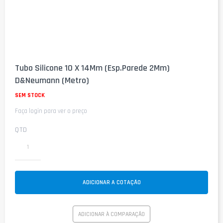
Saltar
para
Tubo Silicone 10 X 14Mm (Esp.Parede 2Mm)
o
D&Neumann (Metro)
início
da
SEM STOCK
Galeria
de
Faça login para ver o preço
imagens
QTD
ADICIONAR A COTAÇÃO
ADICIONAR À COMPARAÇÃO