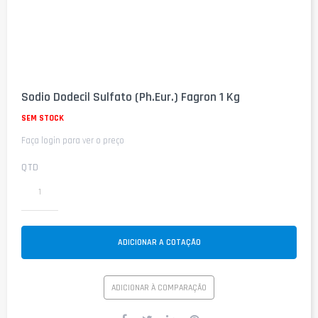
Saltar
para
Sodio Dodecil Sulfato (Ph.Eur.) Fagron 1 Kg
o
início
SEM STOCK
da
Faça login para ver o preço
Galeria
de
imagens
QTD
ADICIONAR A COTAÇÃO
ADICIONAR À COMPARAÇÃO