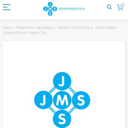
Ir
para
o
Conteúdo
Sodio Dodecil
Início
Material de Laboratório
Material Volumétrico
Sulfato (Ph.Eur.) Fagron 1 Kg
Saltar
para
o
final
da
Galeria
de
imagens