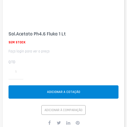
Saltar
para
Sol.Acetato Ph4.6 Fluka 1 Lt
o
início
SEM STOCK
da
Faça login para ver o preço
Galeria
de
imagens
QTD
ADICIONAR A COTAÇÃO
ADICIONAR À COMPARAÇÃO