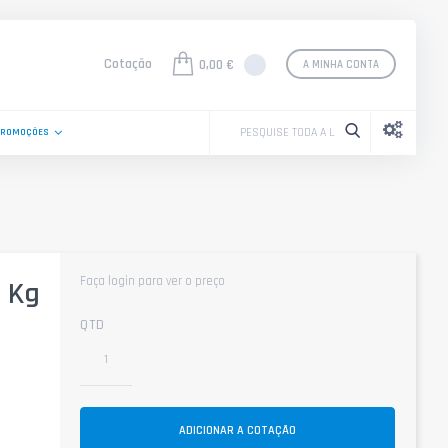
Cotação
0,00 €
A MINHA CONTA
PROMOÇÕES
Faça login para ver o preço
1 Kg
QTD
ADICIONAR A COTAÇÃO