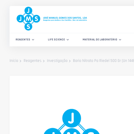
Ir
para
o
Conteúdo
REAGENTES
LIFE SCIENCE
MATERIAL DE LABORATÓRIO
Bario Nitrato Pa Riedel 500 Gr (Un 144
Início
Reagentes
Investigação
Saltar
para
o
final
da
Galeria
de
imagens