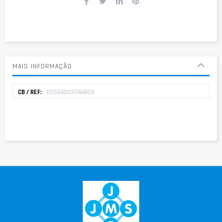
MAIS INFORMAÇÃO
Mais
005040031144809
informação