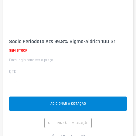
Saltar
para
Sodio Periodato Acs 99.8% Sigma-Aldrich 100 Gr
o
início
SEM STOCK
da
Faça login para ver o preço
Galeria
de
imagens
QTD
ADICIONAR A COTAÇÃO
ADICIONAR À COMPARAÇÃO