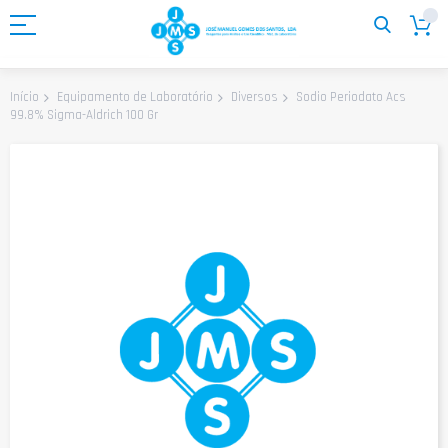
Ir
para
o
Conteúdo
Sodio Periodato Acs
Início
Equipamento de Laboratório
Diversos
99.8% Sigma-Aldrich 100 Gr
Saltar
para
o
final
da
Galeria
de
imagens