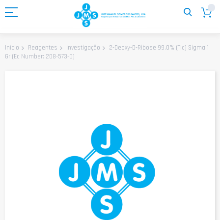
Ir
para
o
Conteúdo
2-Deoxy-D-Ribose 99.0% (Tlc) Sigma 1
Início
Reagentes
Investigação
Gr (Ec Number: 208-573-0)
Saltar
para
o
final
da
Galeria
de
imagens