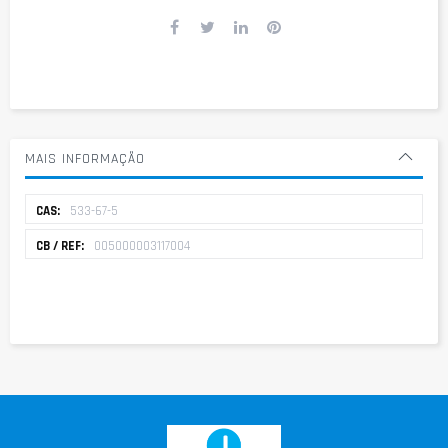
MAIS INFORMAÇÃO
Mais
533-67-5
informação
005000003117004