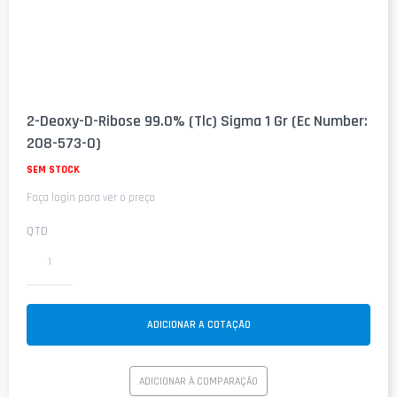
Saltar
para
2-Deoxy-D-Ribose 99.0% (Tlc) Sigma 1 Gr (Ec Number:
o
208-573-0)
início
da
SEM STOCK
Galeria
de
Faça login para ver o preço
imagens
QTD
ADICIONAR A COTAÇÃO
ADICIONAR À COMPARAÇÃO