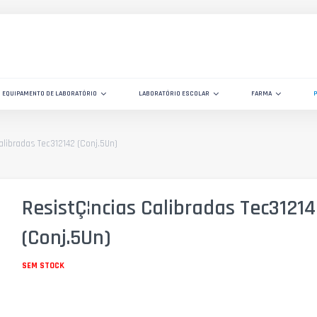
EQUIPAMENTO DE LABORATÓRIO
LABORATÓRIO ESCOLAR
FARMA
alibradas Tec312142 (Conj.5Un)
ResistÇ¦ncias Calibradas Tec3121
(Conj.5Un)
SEM STOCK