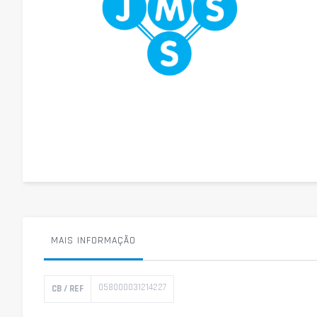
Saltar
para
o
início
da
Galeria
de
imagens
MAIS INFORMAÇÃO
Mais
058000031214227
CB / REF
informação