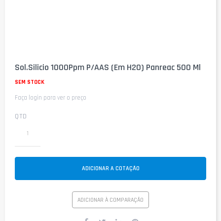
Saltar
para
Sol.Silicio 1000Ppm P/AAS (Em H2O) Panreac 500 Ml
o
início
SEM STOCK
da
Faça login para ver o preço
Galeria
de
imagens
QTD
ADICIONAR A COTAÇÃO
ADICIONAR À COMPARAÇÃO