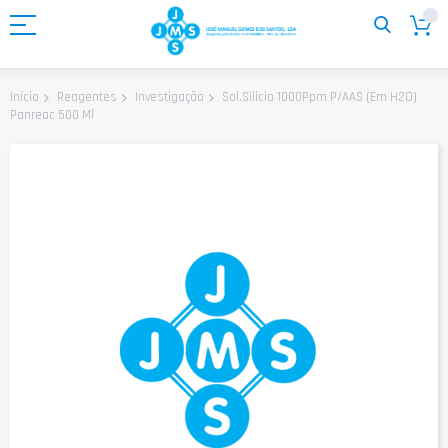
Ir
para
o
Conteúdo
Sol.Silicio 1000Ppm P/AAS (Em H2O)
Início
Reagentes
Investigação
Panreac 500 Ml
Saltar
para
o
final
da
Galeria
de
imagens