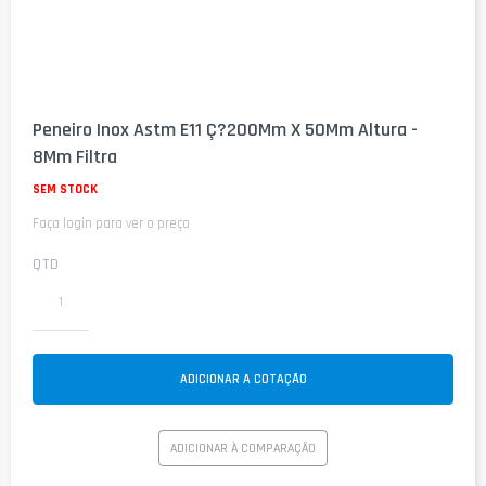
Saltar
para
Peneiro Inox Astm E11 Ç?200Mm X 50Mm Altura -
o
8Mm Filtra
início
da
SEM STOCK
Galeria
de
Faça login para ver o preço
imagens
QTD
ADICIONAR A COTAÇÃO
ADICIONAR À COMPARAÇÃO