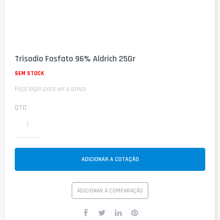
Saltar
para
Trisodio Fosfato 96% Aldrich 25Gr
o
início
SEM STOCK
da
Faça login para ver o preço
Galeria
de
imagens
QTD
ADICIONAR A COTAÇÃO
ADICIONAR À COMPARAÇÃO