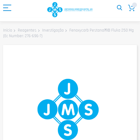
Ir
para
o
Conteúdo
Fenoxycarb Pestanal¶© Fluka 250 Mg
Início
Reagentes
Investigação
(Ec Number: 276-696-7)
Saltar
para
o
final
da
Galeria
de
imagens