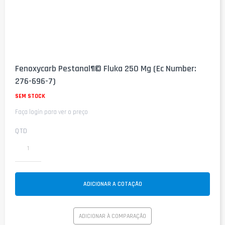
Saltar
para
Fenoxycarb Pestanal¶© Fluka 250 Mg (Ec Number:
o
276-696-7)
início
da
SEM STOCK
Galeria
de
Faça login para ver o preço
imagens
QTD
ADICIONAR A COTAÇÃO
ADICIONAR À COMPARAÇÃO