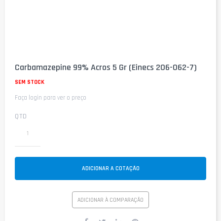
Saltar
para
Carbamazepine 99% Acros 5 Gr (Einecs 206-062-7)
o
início
SEM STOCK
da
Faça login para ver o preço
Galeria
de
imagens
QTD
ADICIONAR A COTAÇÃO
ADICIONAR À COMPARAÇÃO