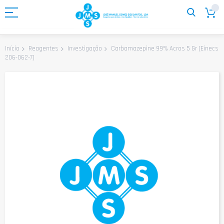
Ir
para
o
Conteúdo
Carbamazepine 99% Acros 5 Gr (Einecs
Início
Reagentes
Investigação
206-062-7)
Saltar
para
o
final
da
Galeria
de
imagens