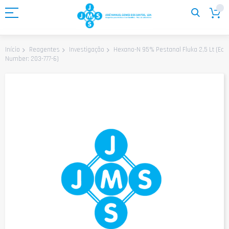
Ir
para
o
Conteúdo
Hexano-N 95% Pestanal Fluka 2,5 Lt (Ec
Início
Reagentes
Investigação
Number: 203-777-6)
Saltar
para
o
final
da
Galeria
de
imagens