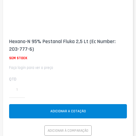
Saltar
para
Hexano-N 95% Pestanal Fluka 2,5 Lt (Ec Number:
o
203-777-6)
início
da
SEM STOCK
Galeria
de
Faça login para ver o preço
imagens
QTD
ADICIONAR A COTAÇÃO
ADICIONAR À COMPARAÇÃO