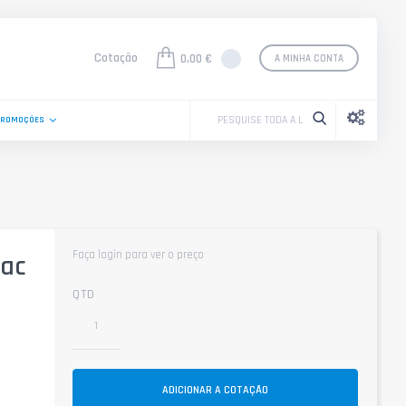
Cotação
0,00 €
A MINHA CONTA
PROMOÇÕES
Faça login para ver o preço
eac
QTD
ADICIONAR A COTAÇÃO