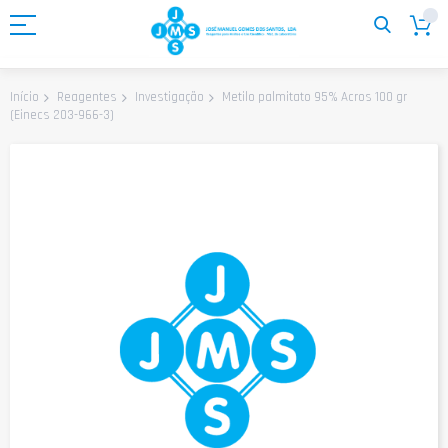
Ir
para
o
Conteúdo
Metilo palmitato 95% Acros 100 gr
Início
Reagentes
Investigação
(Einecs 203-966-3)
Saltar
para
o
final
da
Galeria
de
imagens