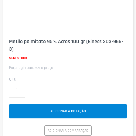
Saltar
para
Metilo palmitato 95% Acros 100 gr (Einecs 203-966-
o
3)
início
da
SEM STOCK
Galeria
de
Faça login para ver o preço
imagens
QTD
ADICIONAR A COTAÇÃO
ADICIONAR À COMPARAÇÃO