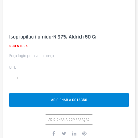
Saltar
para
Isopropilacrilamida-N 97% Aldrich 50 Gr
o
início
SEM STOCK
da
Faça login para ver o preço
Galeria
de
imagens
QTD
ADICIONAR A COTAÇÃO
ADICIONAR À COMPARAÇÃO