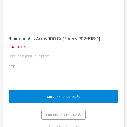
Saltar
para
Ninidrina Acs Acros 100 Gr (Einecs 207-618-1)
o
início
SEM STOCK
da
Faça login para ver o preço
Galeria
de
imagens
QTD
ADICIONAR A COTAÇÃO
ADICIONAR À COMPARAÇÃO