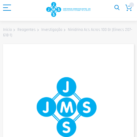
Ir
para
o
Conteúdo
Ninidrina Acs Acros 100 Gr (Einecs 207-
Início
Reagentes
Investigação
618-1)
Saltar
para
o
final
da
Galeria
de
imagens