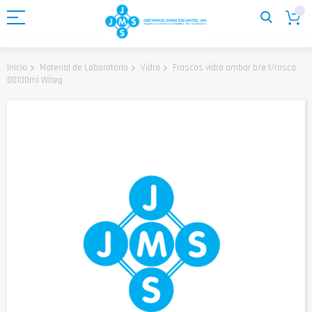
Ir
para
o
Conteúdo
Frascos vidro ambar b/e t/rosca
Início
Material de Laboratório
Vidro
00100ml Witeg
Saltar
para
o
final
da
Galeria
de
imagens