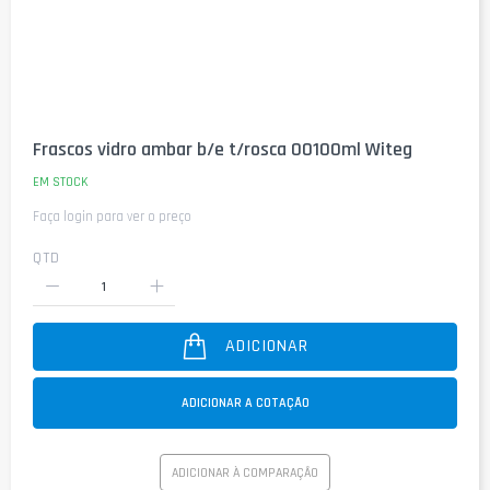
Saltar
para
Frascos vidro ambar b/e t/rosca 00100ml Witeg
o
início
EM STOCK
da
Faça login para ver o preço
Galeria
de
imagens
QTD
ADICIONAR
ADICIONAR A COTAÇÃO
ADICIONAR À COMPARAÇÃO