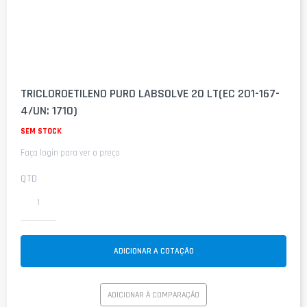
Saltar
para
TRICLOROETILENO PURO LABSOLVE 20 LT(EC 201-167-
o
4/UN: 1710)
início
da
SEM STOCK
Galeria
de
Faça login para ver o preço
imagens
QTD
ADICIONAR A COTAÇÃO
ADICIONAR À COMPARAÇÃO