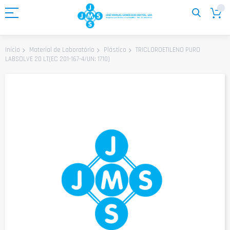
Ir
para
o
Conteúdo
TRICLOROETILENO PURO
Início
Material de Laboratório
Plástico
LABSOLVE 20 LT(EC 201-167-4/UN: 1710)
Saltar
para
o
final
da
Galeria
de
imagens