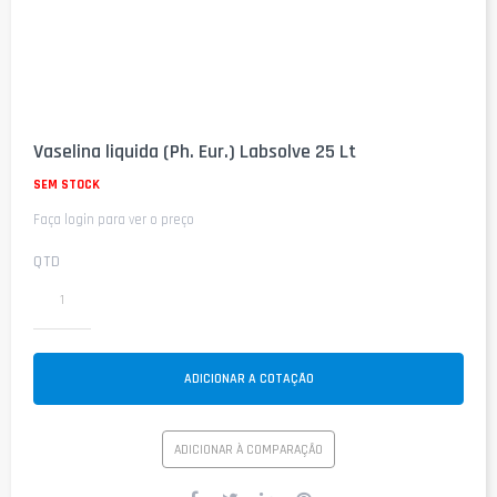
Saltar
para
Vaselina liquida (Ph. Eur.) Labsolve 25 Lt
o
início
SEM STOCK
da
Faça login para ver o preço
Galeria
de
imagens
QTD
ADICIONAR A COTAÇÃO
ADICIONAR À COMPARAÇÃO