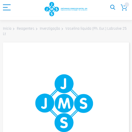
Ir
para
o
Conteúdo
Vaselina liquida (Ph. Eur.) Labsolve 25
Início
Reagentes
Investigação
Lt
Saltar
para
o
final
da
Galeria
de
imagens