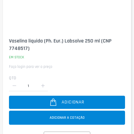
Saltar
para
Vaselina liquida (Ph. Eur.) Labsolve 250 ml (CNP
o
7748517)
início
da
EM STOCK
Galeria
de
Faça login para ver o preço
imagens
QTD
ADICIONAR
ADICIONAR A COTAÇÃO