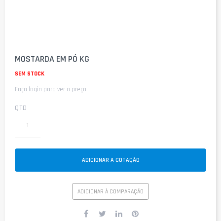
Saltar
para
MOSTARDA EM PÓ KG
o
início
SEM STOCK
da
Faça login para ver o preço
Galeria
de
imagens
QTD
ADICIONAR A COTAÇÃO
ADICIONAR À COMPARAÇÃO