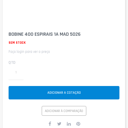
Saltar
para
BOBINE 400 ESPIRAIS 1A MAD 5026
o
início
SEM STOCK
da
Faça login para ver o preço
Galeria
de
imagens
QTD
ADICIONAR A COTAÇÃO
ADICIONAR À COMPARAÇÃO