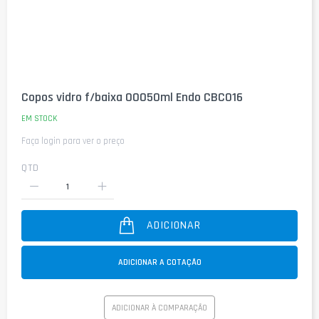
Saltar
para
Copos vidro f/baixa 00050ml Endo CBC016
o
início
EM STOCK
da
Faça login para ver o preço
Galeria
de
imagens
QTD
ADICIONAR
ADICIONAR A COTAÇÃO
ADICIONAR À COMPARAÇÃO