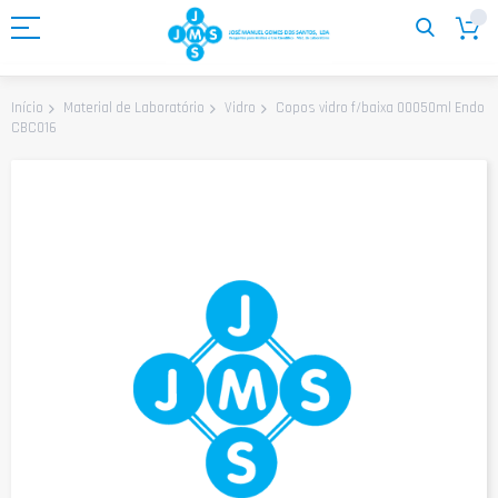
Ir
para
o
Conteúdo
Copos vidro f/baixa 00050ml Endo
Início
Material de Laboratório
Vidro
CBC016
Saltar
para
o
final
da
Galeria
de
imagens