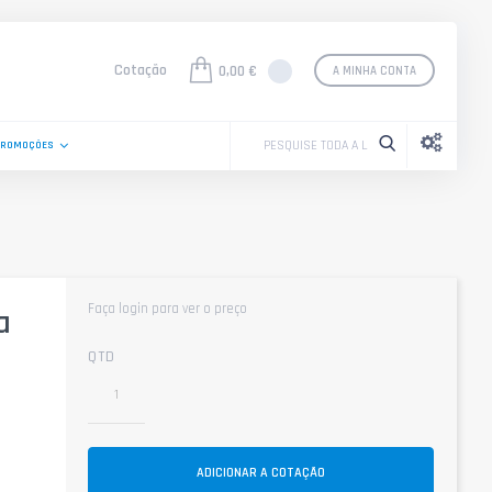
Cotação
0,00 €
A MINHA CONTA
PROMOÇÕES
Faça login para ver o preço
a
QTD
ADICIONAR A COTAÇÃO