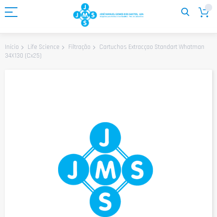
Ir
para
o
Conteúdo
Cartuchos Extracçao Standart Whatman
Início
Life Science
Filtração
34X130 (Cx25)
Saltar
para
o
final
da
Galeria
de
imagens