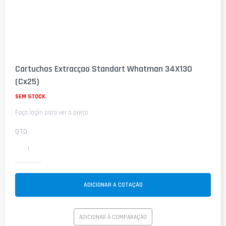
Saltar
para
Cartuchos Extracçao Standart Whatman 34X130
o
(Cx25)
início
da
SEM STOCK
Galeria
de
Faça login para ver o preço
imagens
QTD
ADICIONAR A COTAÇÃO
ADICIONAR À COMPARAÇÃO