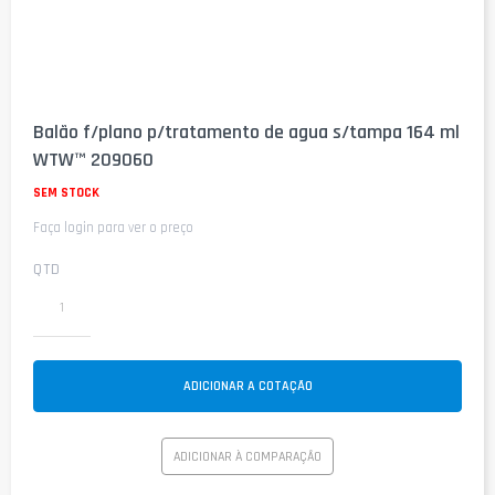
Saltar
para
Balão f/plano p/tratamento de agua s/tampa 164 ml
o
WTW™ 209060
início
da
SEM STOCK
Galeria
de
Faça login para ver o preço
imagens
QTD
ADICIONAR A COTAÇÃO
ADICIONAR À COMPARAÇÃO