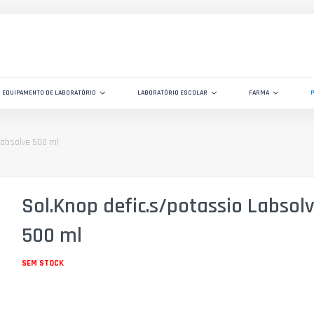
EQUIPAMENTO DE LABORATÓRIO
LABORATÓRIO ESCOLAR
FARMA
Labsolve 500 ml
Sol.Knop defic.s/potassio Labsol
500 ml
SEM STOCK