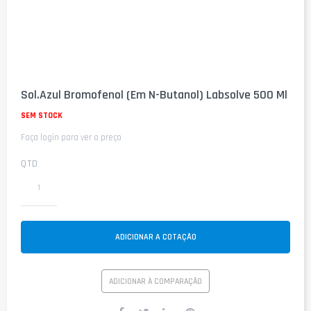
Saltar
para
Sol.Azul Bromofenol (Em N-Butanol) Labsolve 500 Ml
o
início
SEM STOCK
da
Faça login para ver o preço
Galeria
de
imagens
QTD
ADICIONAR A COTAÇÃO
ADICIONAR À COMPARAÇÃO