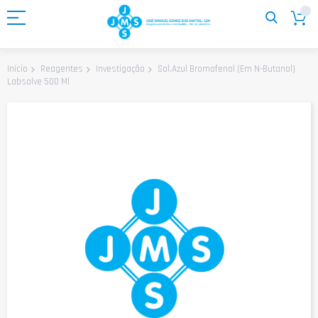
Ir
para
o
Conteúdo
Sol.Azul Bromofenol (Em N-Butanol)
Início
Reagentes
Investigação
Labsolve 500 Ml
Saltar
para
o
final
da
Galeria
de
imagens