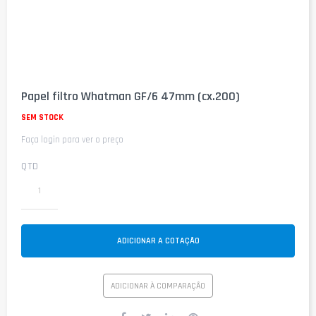
Saltar
para
Papel filtro Whatman GF/6 47mm (cx.200)
o
início
SEM STOCK
da
Faça login para ver o preço
Galeria
de
imagens
QTD
ADICIONAR A COTAÇÃO
ADICIONAR À COMPARAÇÃO