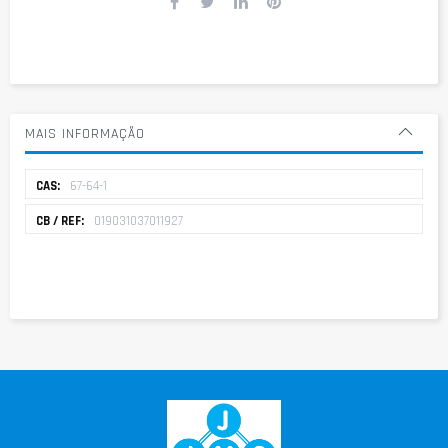
MAIS INFORMAÇÃO
Mais
67-64-1
informação
019031037011927