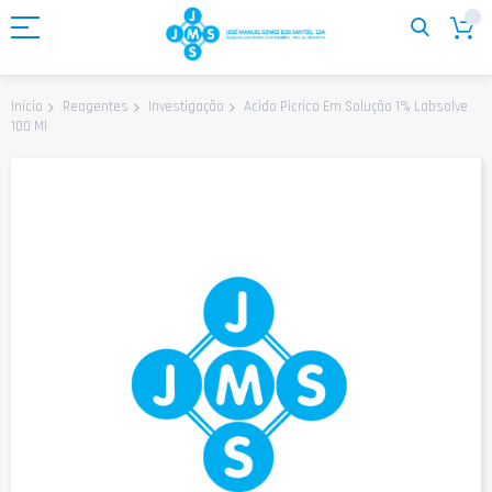
Ir
para
o
Conteúdo
Acido Picrico Em Solução 1% Labsolve
Início
Reagentes
Investigação
100 Ml
Saltar
para
o
final
da
Galeria
de
imagens