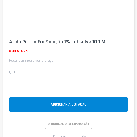
Saltar
para
Acido Picrico Em Solução 1% Labsolve 100 Ml
o
início
SEM STOCK
da
Faça login para ver o preço
Galeria
de
imagens
QTD
ADICIONAR A COTAÇÃO
ADICIONAR À COMPARAÇÃO