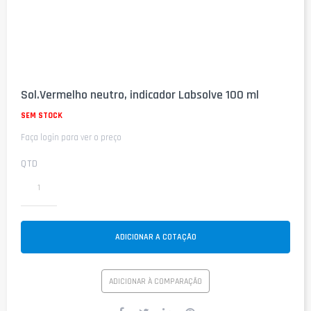
Saltar
para
Sol.Vermelho neutro, indicador Labsolve 100 ml
o
início
SEM STOCK
da
Faça login para ver o preço
Galeria
de
imagens
QTD
ADICIONAR A COTAÇÃO
ADICIONAR À COMPARAÇÃO