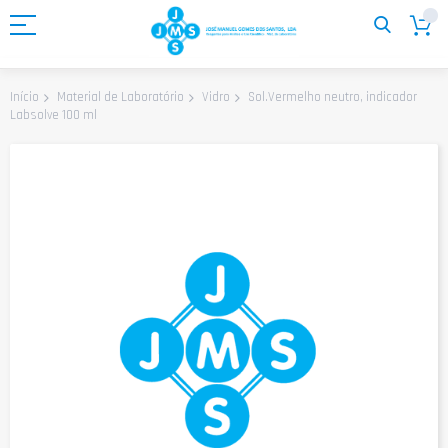
Ir
para
o
Conteúdo
Sol.Vermelho neutro, indicador
Início
Material de Laboratório
Vidro
Labsolve 100 ml
Saltar
para
o
final
da
Galeria
de
imagens